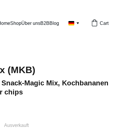
Home
Shop
Über uns
B2B
Blog
Cart
x (MKB)
 Snack-Magic Mix, Kochbananen
r chips
Ausverkauft