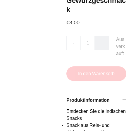
Gewürzgeschmac
k
€3.00
Aus
-
+
verk
auft
In den Warenkorb
Produktinformation
Entdecken Sie die indischen
Snacks
Snack aus Reis- und