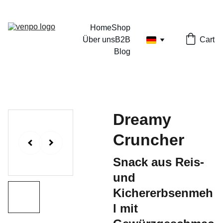
Home
Shop
Über uns
B2B
Cart
Blog
Dreamy
Cruncher
Snack aus Reis-
und
Kichererbsenmeh
l mit